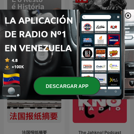
E o Resto é História
要闻解说
DESCARGAR APP
法国报纸摘要
The Jahkno! Podcast