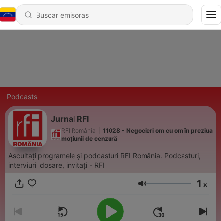
Podcasts
Jurnal RFI
RFI România
|
11028 - Negocieri om cu om în preziua
moțiunii de cenzură
Ascultați programele și podcasturi RFI România. Podcasturi,
interviuri, dosare, invitați - RFI
1
x
Volumen