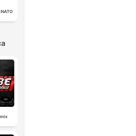
ENATO
ca
emix