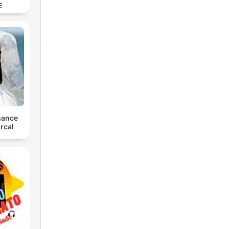
E
mance
rcal