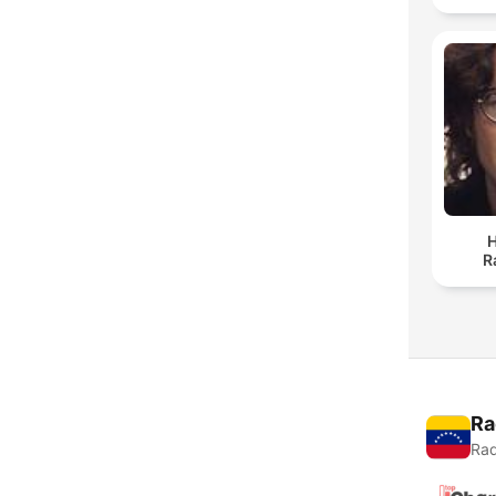
H
R
Ra
Rad