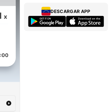
DESCARGAR APP
1
x
:00