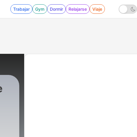
Trabajar
Gym
Dormir
Relajarse
Viaje
e