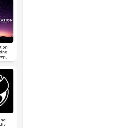
tion
xing
eep,
 &
n
and
Mix