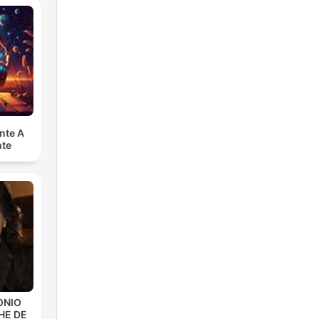
nte A
nte
ONIO
HE DE