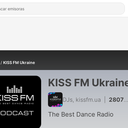
KISS FM Ukraine
KISS FM Ukrain
DJs, kissfm.ua
|
2807 - KAELUM - KISS.CLUB.MIX (05.08.26)
The Best Dance Radio