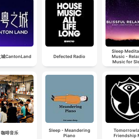
Sleep Medita
城CantonLand
Defected Radio
Music - Rela
Music for Sl
Meditation
Relaxatio
Sleep - Meandering
Tomorrowl
咖啡音乐
Piano
Friendship 