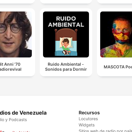
it Anni '70
Ruido Ambiental -
MASCOTA Pod
adiorevival
Sonidos para Dormir
dios de Venezuela
Recursos
Locutores
io y Podcasts
Widgets
Sitios web de radio por paí