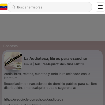
Podcasts
La Audioteca, libros para escuchar
David
|
541 - "El Jilguero" de Donna Tartt 15
Audiolibros, relatos, cuentos y todo lo relacionado con la
literatura.
Recopilación de narraciones de dominio público para su libre
distribución. ante cualquier duda o sugerencia:
https://redcircle.com/shows/audioteca