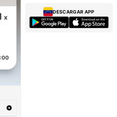
DESCARGAR APP
1
x
:00