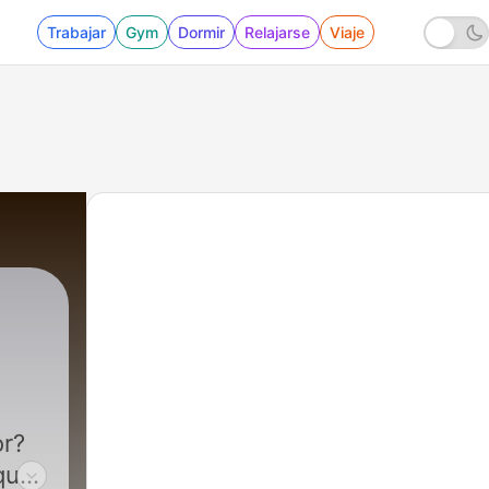
Trabajar
Gym
Dormir
Relajarse
Viaje
24 - 24-¿Cómo inspiró Dios a los escritores de 
or?
que