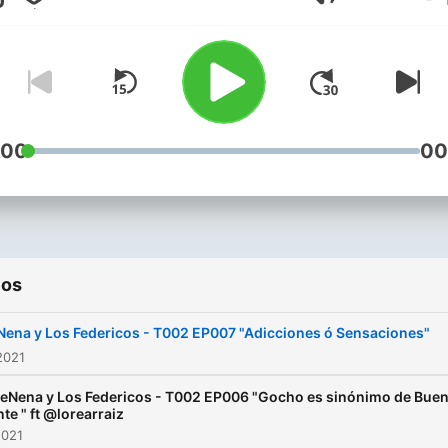
Volumen
:00
00
ios
Nena y Los Federicos - T002 EP007 "Adicciones ó Sensaciones"
2021
eNena y Los Federicos - T002 EP006 "Gocho es sinónimo de Bue
te " ft @lorearraiz
2021