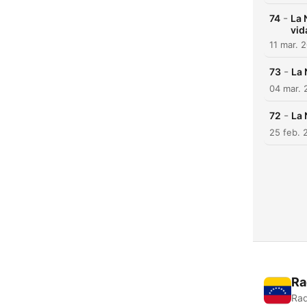
-
74
La 
vid
11 mar. 
-
73
La 
04 mar. 
-
72
La 
25 feb. 
Ra
Rad