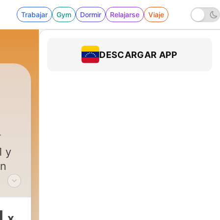
Trabajar
Gym
Dormir
Relajarse
Viaje
DESCARGAR APP
1 y
an
1
x