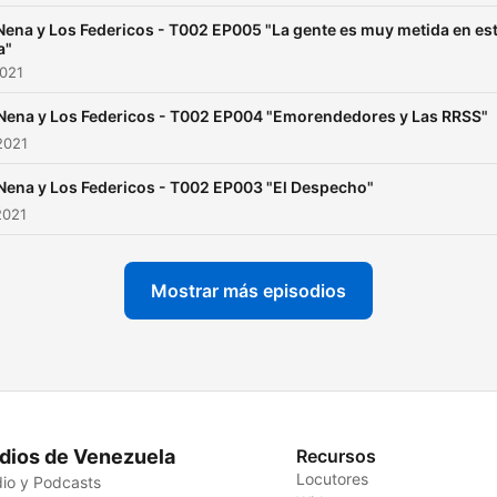
Nena y Los Federicos - T002 EP005 "La gente es muy metida en es
a"
2021
Nena y Los Federicos - T002 EP004 "Emorendedores y Las RRSS"
2021
Nena y Los Federicos - T002 EP003 "El Despecho"
2021
Mostrar más episodios
dios de Venezuela
Recursos
Locutores
io y Podcasts