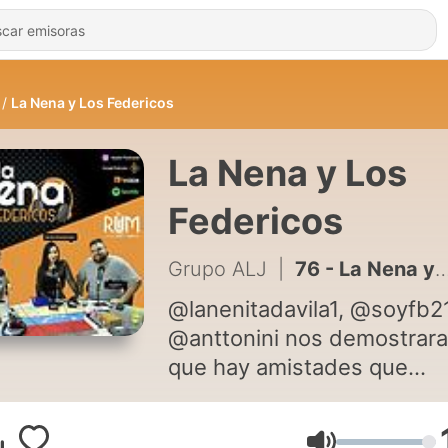
La Nena y Los Federicos
La Nena y Los
Federicos
Grupo ALJ
|
76 - La Nena y Los Federicos - T002 EP007 "Adicciones ó Sensaciones"
@lanenitadavila1, @soyfb2
@anttonini nos demostrar
que hay amistades que
corrompenProduce
@rumstereo del @grupoalj