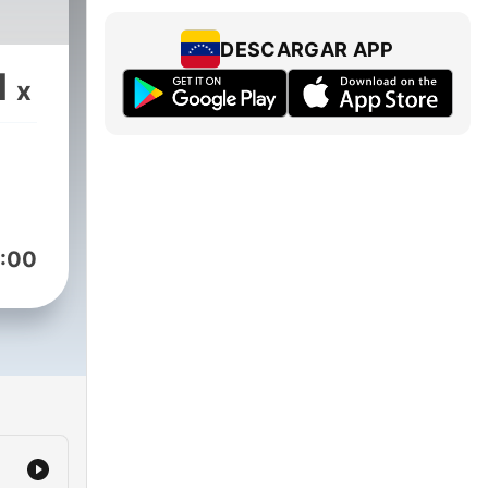
DESCARGAR APP
1
x
:00