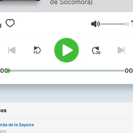
de Socomora)
Volumen
:00
00
ios
nda de la Sayona
2021