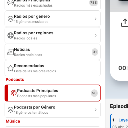
788
Radios más escuchadas
Radios por género
15 géneros musicales
Radios por regiones
Radios locales
Noticias
31
Radios noticiosas
Recomendadas
00
Lista de las mejores radios
Podcasts
Podcasts Principales
50
Podcasts más populares
Episod
Podcasts por Género
18 géneros temáticos
-
1
Leye
Música
06 abr. 