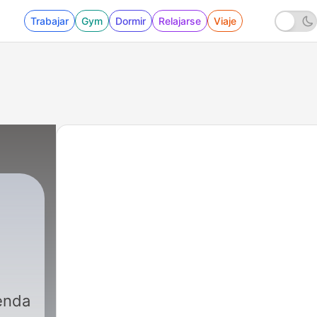
Trabajar
Gym
Dormir
Relajarse
Viaje
enda