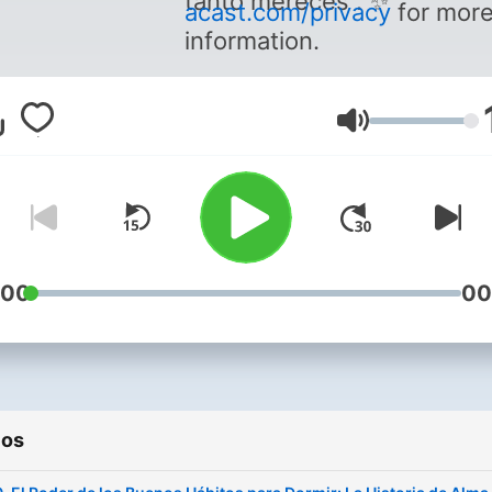
tanto mereces . ✨
acast.com/privacy
for mor
information.
Volumen
:00
00
ios