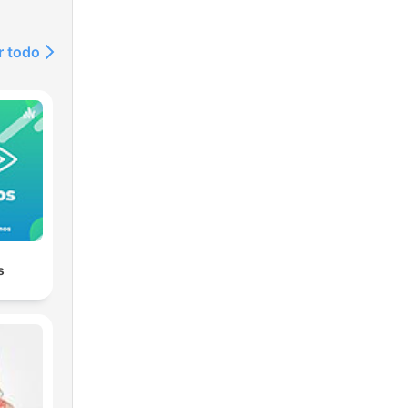
r todo
s