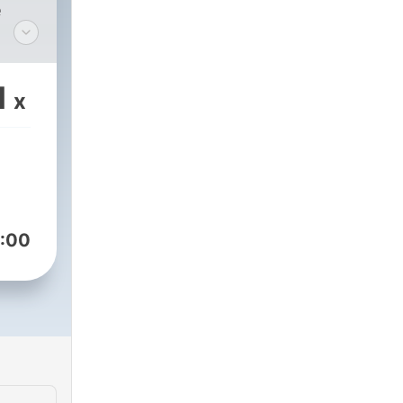
e
1
x
:00