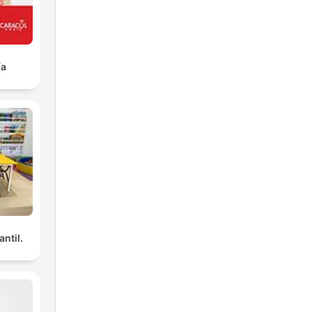
ía
antil.