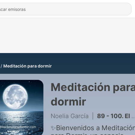
Meditación para dormir
Meditación par
dormir
Noelia García
|
89 - 100. El Poder de los Buenos Hábitos para Dormir: La Historia de Alma
✨Bienvenidos a Meditació