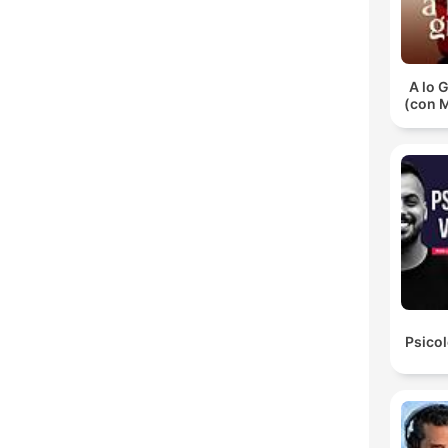
A lo 
(con 
Psicol