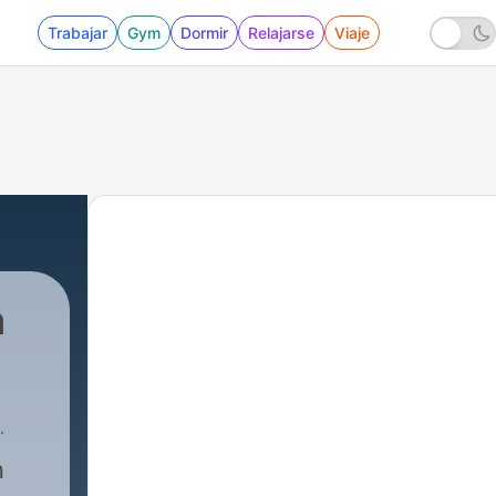
Trabajar
Gym
Dormir
Relajarse
Viaje
a
n