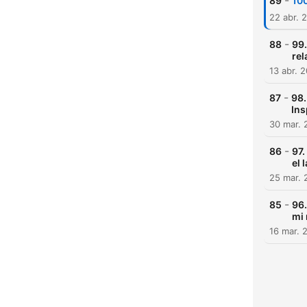
-
89
100
22 abr. 
-
88
99.
rel
13 abr. 
-
87
98.
Ins
30 mar. 
-
86
97.
el 
25 mar. 
-
85
96.
mi 
16 mar. 