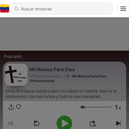
Podcasts
Mi Música Para Dios
Mi Musica para Dios
|
2 - Mi Música Para Dios
(Presentación)
Amas la música católica pero no sabes su historia Aquí te la
contaremos con sus éxitos y todo lo que necesitas
1
x
Volumen