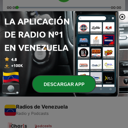
00:00
00:00
Episodios
-
2
Mi Música Para Dios (Presentación)
09 jun. 2021
-
1
Mi Música Para Dios (Trailer)
28 dic. 2020
DESCARGAR APP
Radios de Venezuela
Radio y Podcasts