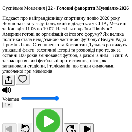
Суспільне Мовлення
|
22 - Головні фаворити Мундіалю-2026
Подкаст про найграндіознішу спортивну подію 2026 року.
Чемпіонат світу з футболу, який відбудеться у США, Мексиці
та Канаді з 11.06 по 19.07. Наскільки країни Північної
Америки готові до організації світового форуму? Як велика
політика стала невід’ємною частиною футболу? Ведучі Радіо
Промінь Ілона Степанченко та Костянтин Дульцев розкажуть
унікальні факти, захопливі історії та розповіді про те, як за
останні 100 років змінювався футбол, а разом із ним – і світ. А
також про великі футбольні протистояння, пісні, які
запалювали стадіони, і талісманів, що стали символами
улюбленої гри мільйонів.
Volumen
1
x