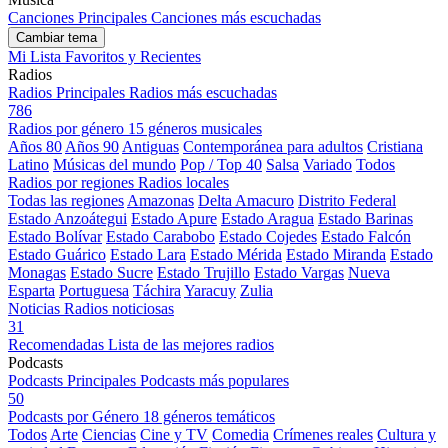
Canciones Principales
Canciones más escuchadas
Cambiar tema
Mi Lista
Favoritos y Recientes
Radios
Radios Principales
Radios más escuchadas
786
Radios por género
15 géneros musicales
Años 80
Años 90
Antiguas
Contemporánea para adultos
Cristiana
Latino
Músicas del mundo
Pop / Top 40
Salsa
Variado
Todos
Radios por regiones
Radios locales
Todas las regiones
Amazonas
Delta Amacuro
Distrito Federal
Estado Anzoátegui
Estado Apure
Estado Aragua
Estado Barinas
Estado Bolívar
Estado Carabobo
Estado Cojedes
Estado Falcón
Estado Guárico
Estado Lara
Estado Mérida
Estado Miranda
Estado
Monagas
Estado Sucre
Estado Trujillo
Estado Vargas
Nueva
Esparta
Portuguesa
Táchira
Yaracuy
Zulia
Noticias
Radios noticiosas
31
Recomendadas
Lista de las mejores radios
Podcasts
Podcasts Principales
Podcasts más populares
50
Podcasts por Género
18 géneros temáticos
Todos
Arte
Ciencias
Cine y TV
Comedia
Crímenes reales
Cultura y