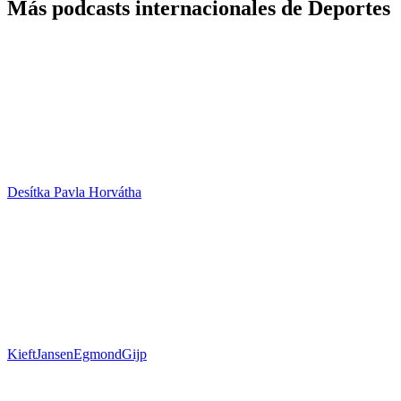
Más podcasts internacionales de Deportes
Desítka Pavla Horvátha
KieftJansenEgmondGijp