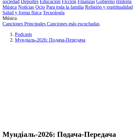
sociedad
Deportes
Educación
Ficción
Finanzas
Gobierno
Historia
Música
Noticias
Ocio
Para toda la familia
Religión y espiritualidad
Salud y forma física
Tecnología
Música
Canciones Principales
Canciones más escuchadas
Podcasts
Мундіаль-2026: Подача-Передача
Мундіаль-2026: Подача-Передача