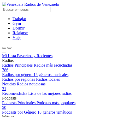
Radios de Venezuela
Trabajar
Gym
Dormir
Relajarse
Viaje
Mi Lista
Favoritos y Recientes
Radios
Radios Principales
Radios más escuchadas
786
Radios por género
15 géneros musicales
Radios por regiones
Radios locales
Noticias
Radios noticiosas
31
Recomendadas
Lista de las mejores radios
Podcasts
Podcasts Principales
Podcasts más populares
50
Podcasts por Género
18 géneros temáticos
Música