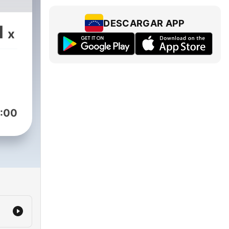
DESCARGAR APP
1
x
:00