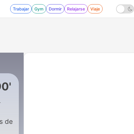
Trabajar
Gym
Dormir
Relajarse
Viaje
90'
d Gálvez
|
1 - Musica de los 90'
es de