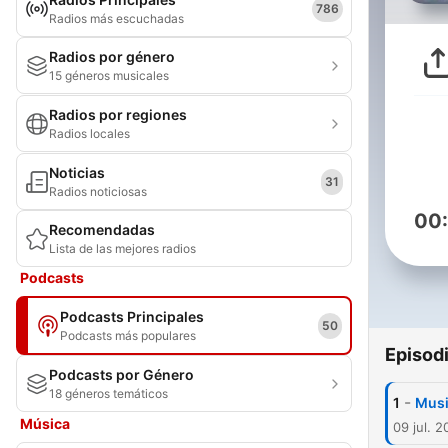
786
Radios más escuchadas
Radios por género
15 géneros musicales
Radios por regiones
Radios locales
Noticias
31
Radios noticiosas
00
Recomendadas
Lista de las mejores radios
Podcasts
Podcasts Principales
50
Podcasts más populares
Episod
Podcasts por Género
18 géneros temáticos
-
1
Musi
Música
09 jul. 2