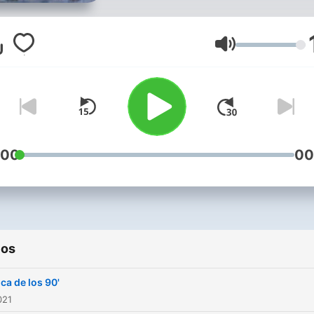
Volumen
:00
00
ios
ca de los 90'
021