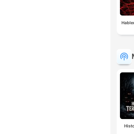
Hable
Hist