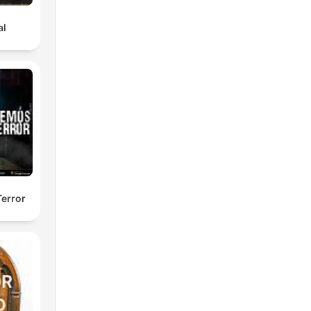
al
error