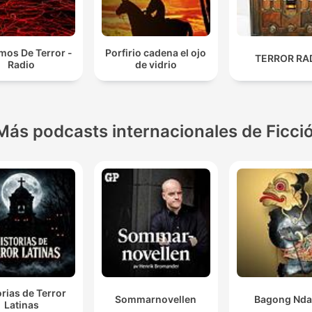
mos De Terror -
Porfirio cadena el ojo
TERROR RA
Radio
de vidrio
Más podcasts internacionales de Ficci
orias de Terror
Sommarnovellen
Bagong Nda
Latinas