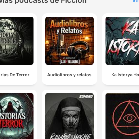
Más podcasts de Ficción
Ve
orias De Terror
Audiolibros y relatos
Ka Istorya H