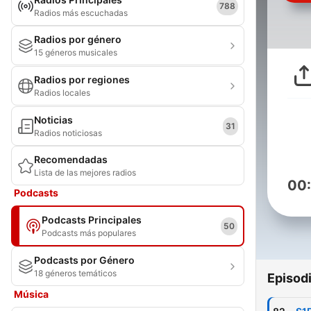
788
Radios más escuchadas
Radios por género
15 géneros musicales
Radios por regiones
Radios locales
Noticias
31
Radios noticiosas
Recomendadas
Lista de las mejores radios
00
Podcasts
Podcasts Principales
50
Podcasts más populares
Podcasts por Género
18 géneros temáticos
Episod
Música