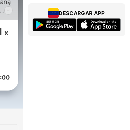
ianą
DESCARGAR APP
z,
1
x
,
nę.
:00