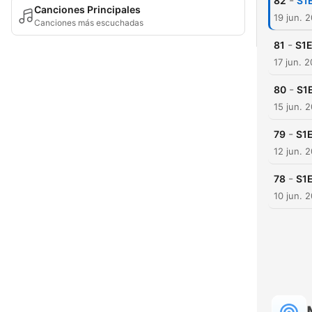
-
82
S1
Canciones Principales
19 jun. 
Canciones más escuchadas
-
81
S1E
17 jun. 
-
80
S1
15 jun. 
-
79
S1E
12 jun. 
-
78
S1E
10 jun. 