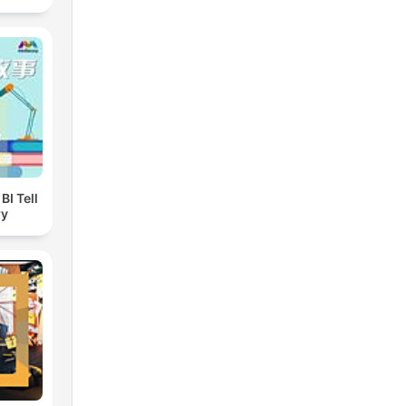
I Tell
ry