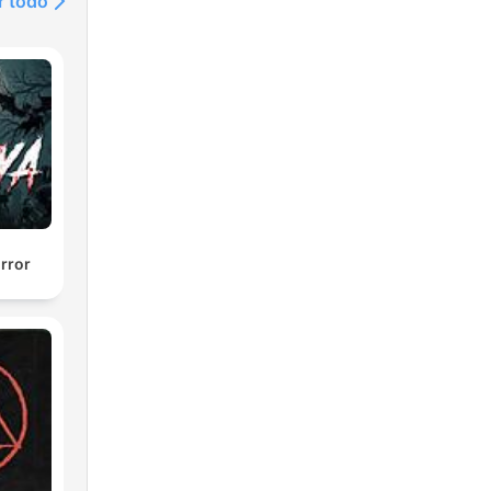
r todo
orror