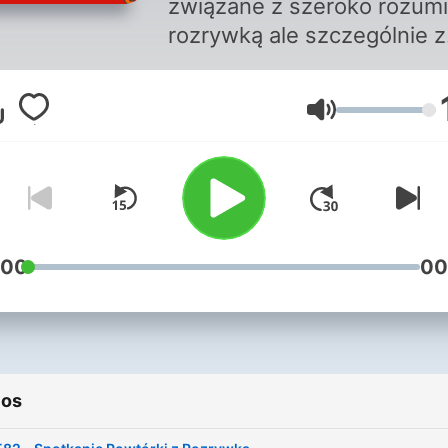
związane z szeroko rozum
rozrywką ale szczególnie z
radiowymi magazynami
satyrycznymi jak: ITR, Zgry
Volumen
Parafonia, Tylko dla orłów,
Studio 202, Katedra
Mniemanologii Stosowanej
Serwus jestem nerwus czy
kultowe 60-minut na godzi
:00
00
ios