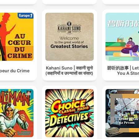
Kahani Suno | कहानी सुनो
碧听的故事 | Let B
oeur du Crime
(कहानियों व उपन्यासों का संसार)
You A Sto