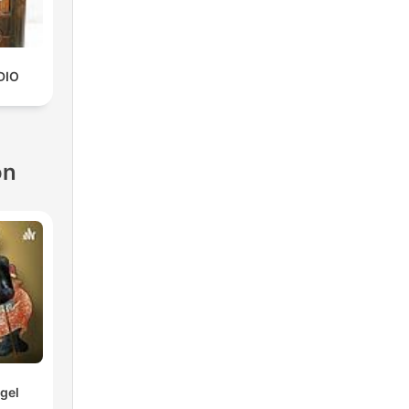
DIO
ón
gel