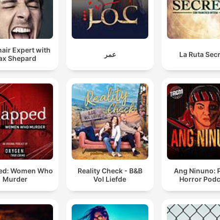
air Expert with
عمر
La Ruta Sec
ax Shepard
ed: Women Who
Reality Check - B&B
Ang Ninuno: 
Murder
Vol Liefde
Horror Podc