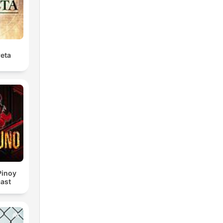
reta
Pinoy
ast