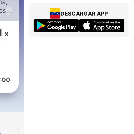
na,
os
DESCARGAR APP
0,
1
x
:00