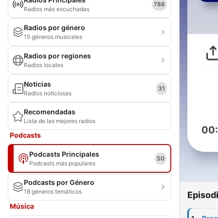
786
Radios más escuchadas
Radios por género
15 géneros musicales
Radios por regiones
Radios locales
Noticias
31
Radios noticiosas
Recomendadas
Lista de las mejores radios
00
Podcasts
Podcasts Principales
50
Podcasts más populares
Podcasts por Género
18 géneros temáticos
Episod
Música