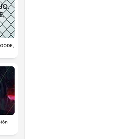
AGODE,
etón