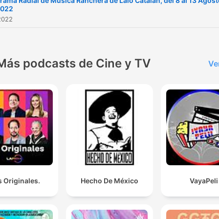
rama Radial de Música Ranchera de Lalo Catalán, del 8 al 13 Agos
2022
2022
Más podcasts de Cine y TV
Ve
 Originales.
Hecho De México
VayaPeli