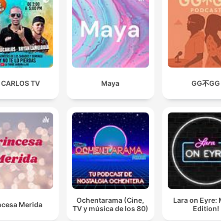
 CARLOS TV
Maya
GG不GG
Ochentarama (Cine,
Lara on Eyre:
ncesa Merida
TV y música de los 80)
Edition!