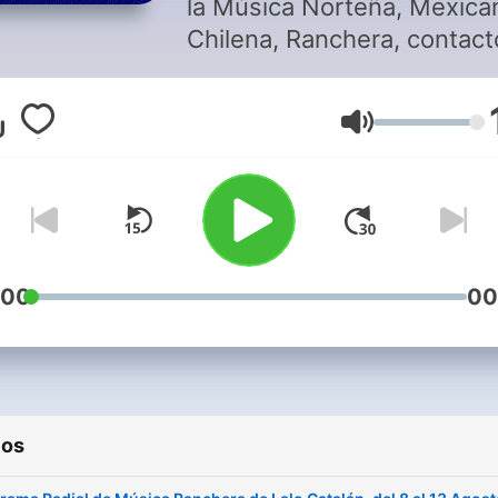
la Música Norteña, Mexica
Chilena, Ranchera, contact
al whatsapp +5699305392
desde Chile
Volumen
:00
00
ios