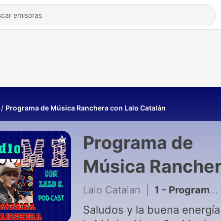
Programa de Música Ranchera con Lalo Catalán
Programa de
Música Ranche
con Lalo Catalá
Lalo Catalan
|
1 - Programa Radial de Música Ranchera de Lalo Catalán, del 8 al 13 Agosto del 2022
Saludos y la buena energía