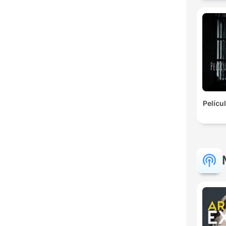
Pelícu