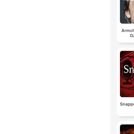
Armch
D
Snapp