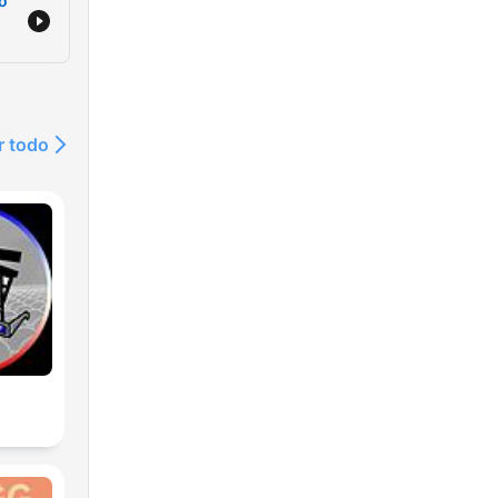
to
r todo