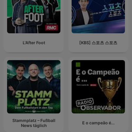
L'After Foot
[KBS] 스포츠 스포츠
Stammplatz – Fußball
E o campeão é...
News täglich