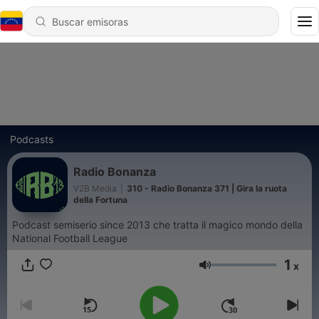
Podcasts
Radio Bonanza
V2B Media
|
310 - Radio Bonanza 371 | Gira la ruota
della Fortuna
Podcast semiserio since 2013 che tratta il magico mondo della
National Football League
1
x
Volumen