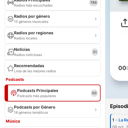
786
Radios más escuchadas
Radios por género
15 géneros musicales
Radios por regiones
Radios locales
Noticias
31
Radios noticiosas
Recomendadas
00
Lista de las mejores radios
Podcasts
Podcasts Principales
50
Podcasts más populares
Episod
Podcasts por Género
18 géneros temáticos
-
1
La R
Música
09 oct. 