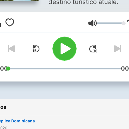
destino turistico atuale.
Volumen
:00
00
ios
eplica Dominicana
2020