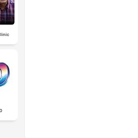
linic
0