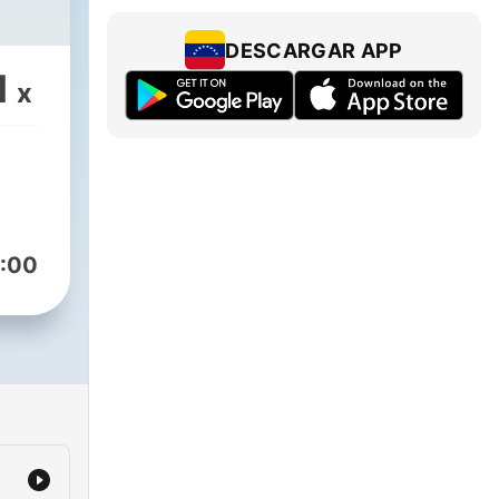
DESCARGAR APP
1
x
:00