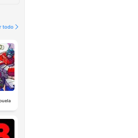
r todo
buela