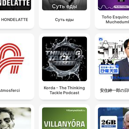
Toño Esquinca
 HONDELATTE
Суть еды
Muchedum
Korda - The Thinking
Atmosferci
安住紳一郎の日
Tackle Podcast