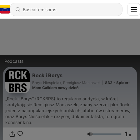
Podcasts
Rock i Borys
Borys Niespielak, Remigiusz Maciaszek
|
832 - Spider-
Man: Całkiem nowy dzień
„Rock i Borys” (RCKBRS) to regularna audycja, w której
spotykają się Remigiusz Maciaszek, znany szerzej jako Rock -
jeden z najpopularniejszych polskich jutuberów i streamerów,
oraz Borys Nieśpielak - reżyser, dokumentalista, fotograf i
koneser kina.
1
x
Volumen