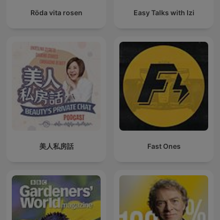
Röda vita rosen
Easy Talks with Izi
美人私房話
Fast Ones