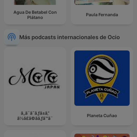
Agua De Betabel Con
Paula Fernanda
Plátano
Más podcasts internacionales de Ocio
ã‚‚ã¨ã˜ã‚ƒã±ã‚“
Planeta Cuñao
ã½ã£ã©ãã‚ƒã™ã¨