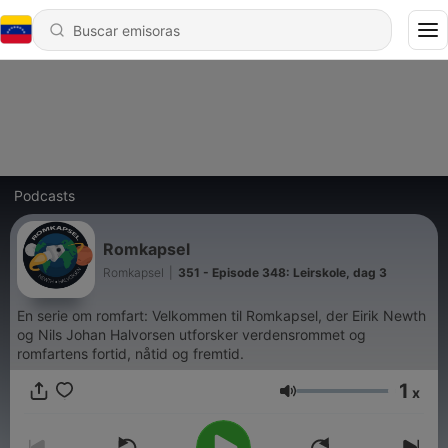
Podcasts
Romkapsel
Romkapsel
|
351 - Episode 348: Leirskole, dag 3
En serie om romfart: Velkommen til Romkapsel, der Eirik Newth
og Nils Johan Halvorsen utforsker verdensrommet og
romfartens fortid, nåtid og fremtid.
1
x
Volumen