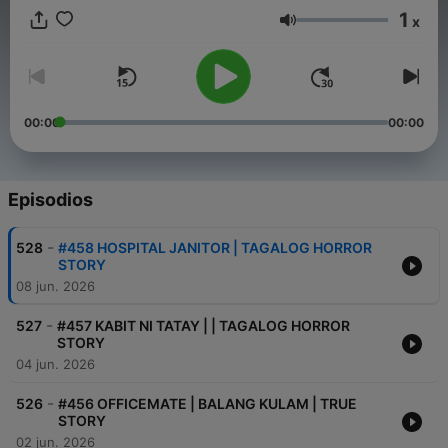
1
x
Tagalog horror stories. Sitio bangungot / Kwentong Takipsilim.
Volumen
#pampatuloghorrorstories #tagaloghorrorstories
#tagalogstories
00:00
00:00
Episodios
-
528
#458 HOSPITAL JANITOR | TAGALOG HORROR
STORY
08 jun. 2026
-
527
#457 KABIT NI TATAY | | TAGALOG HORROR
STORY
04 jun. 2026
-
526
#456 OFFICEMATE | BALANG KULAM | TRUE
STORY
02 jun. 2026