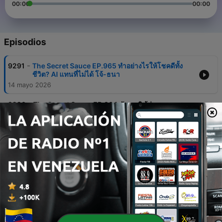
00:00
00:00
Episodios
-
9291
The Secret Sauce EP.965 ทำอย่างไรให้โชคดีทั้ง
ชีวิต? AI แทนที่ไม่ได้ โจ้-ธนา
14 mayo 2026
-
9290
The Secret Sauce EP.964 ชัชชาติ ผู้ว่าฯ กทม. บท
เรียน 4 ปีและอนาคตกรุงเทพฯ 2030
12 mayo 2026
-
9289
The Secret Sauce EP.963 ทำไมสงคราม
ตะวันออกกลาง ทำให้อาเซียนร้อนแรง ตำราธุรกิจ
ขยายอาเซียน ฉบับ UOB
08 mayo 2026
-
9288
The Secret Sauce Ep.962 F1 เบื้องหลังธุรกิจ
840,000 ล้านบาท ที่ขายทั้งกีฬา แฟชั่น ไลฟ์สไตล์
08 mayo 2026