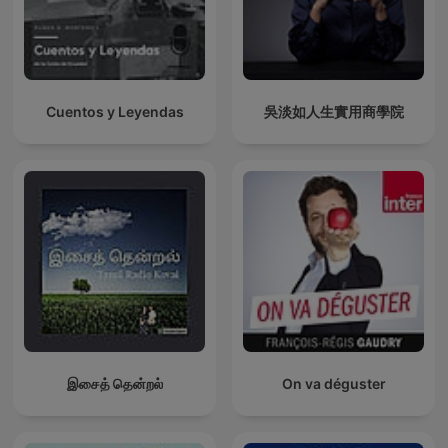
Cuentos y Leyendas
吳淡如人生實用商學院
இசைத் தென்றல்
On va déguster