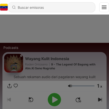
Podcasts
Wayang Kulit Indonesia
Raden Ontoseno
|
9 - The Legend Of Bagong with
Alm.Ki Seno Nugroho
Sebuah rekaman audio dari pagelaran wayang kulit
1
x
Volumen