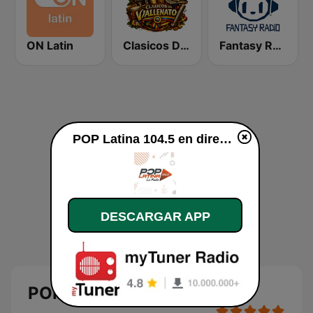
ON Latin
Clasicos Del Vallenato
Fantasy Radio UK
POP Latina 104.5 en directo
DESCARGAR APP
POP Latina 104.5 en vivo