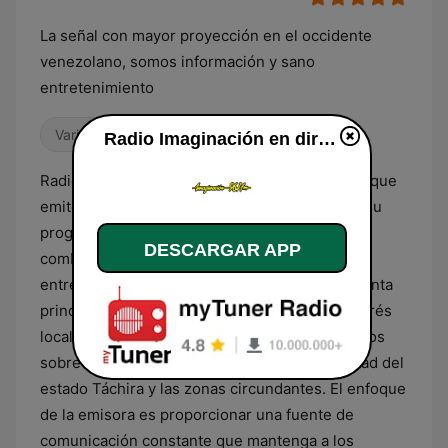
La señal con mayor proyección en el occidente
venezolano, somos información y sano
entretenimiento
Variado
Noticias
Radio Imaginación en directo
Radio Imaginación es una emisora venezolana que
emite desde el occidente del país, enfocando su
programación en un formato generalista que
DESCARGAR APP
combina la cobertura informativa con el
entretenimiento. Su contenido editorial se orienta
principalmente a la difusión de noticias de interés
local y regional, brindando reportes actualizados
sobre los sucesos que impactan a la comunidad del
estado Táchira y las zonas circundantes. El enfoque
de la emisora es proporcionar una fuente de
comunicación constante que mantenga a los