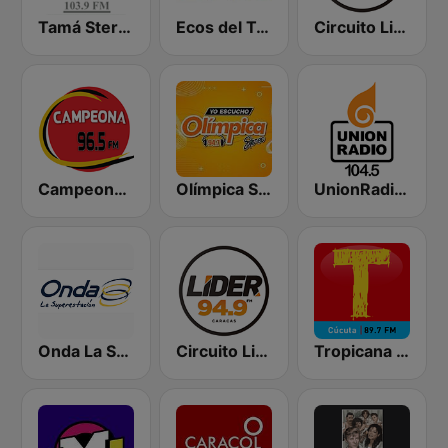
Tamá Stereo
Ecos del Torbes
Circuito Lider San Cristóbal
Campeona 96.5 FM
Olímpica Stereo Cúcuta 94.7 FM
UnionRadio 104.5
Onda La Superestación
Circuito Lider Caracas
Tropicana Cúcuta