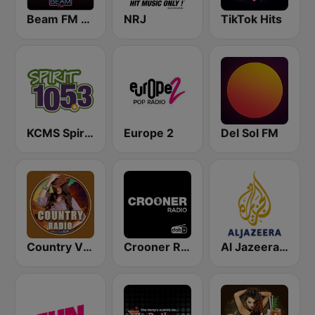
Beam FM - Adult Hits
NRJ
TikTok Hits
KCMS Spirit 105.3 FM
Europe 2
Del Sol FM
Country Vibes
Crooner Radio
Al Jazeera Arabic (قناة الجزيرة)