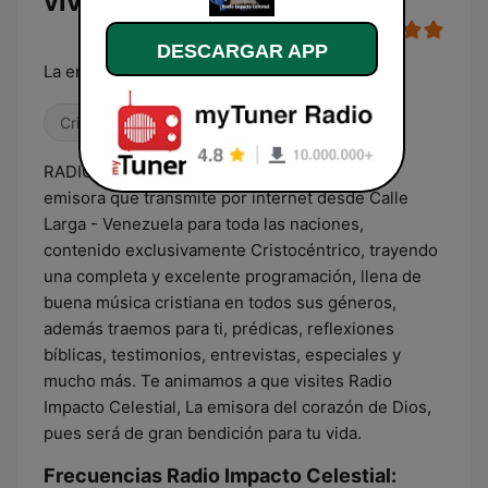
vivo
DESCARGAR APP
La emisora del corazón de Dios
Cristiana
RADIO IMPACTO CELESTIAL (RIC), somos una
emisora que transmite por internet desde Calle
Larga - Venezuela para toda las naciones,
contenido exclusivamente Cristocéntrico, trayendo
una completa y excelente programación, llena de
buena música cristiana en todos sus géneros,
además traemos para ti, prédicas, reflexiones
bíblicas, testimonios, entrevistas, especiales y
mucho más. Te animamos a que visites Radio
Impacto Celestial, La emisora del corazón de Dios,
pues será de gran bendición para tu vida.
Frecuencias Radio Impacto Celestial: