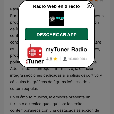
Radio Web en directo
Radio Web es una emisora digital con sede en
Barquisimeto, Venezuela, que ofrece una propuesta
programática integral centrada en la combinación
de información y entretenimiento musical. Su
DESCARGAR APP
contenido se caracteriza por una cobertura
constante de la actualidad regional del estado Lara,
así como de noticias nacionales e internacionales,
proporcionando reportes actualizados sobre
política, sociedad y sucesos de relevancia global.
Además de su enfoque informativo, la estación
integra secciones dedicadas al análisis deportivo y
cápsulas biográficas de figuras icónicas de la
cultura popular.
En el ámbito musical, la emisora presenta un
formato ecléctico que equilibra los éxitos
contemporáneos con una destacada selección de