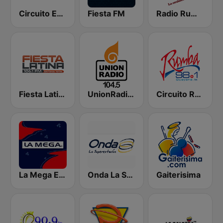
Circuito Exitos 99.9 FM
Fiesta FM
Radio Rumbos
Fiesta Latina 106.1 FM
UnionRadio 104.5
Circuito Rumba - Guayana
La Mega Estación
Onda La Superestación
Gaiterisima