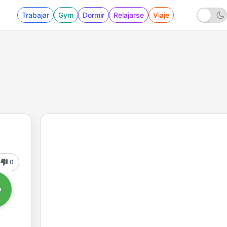
Trabajar
Gym
Dormir
Relajarse
Viaje
0