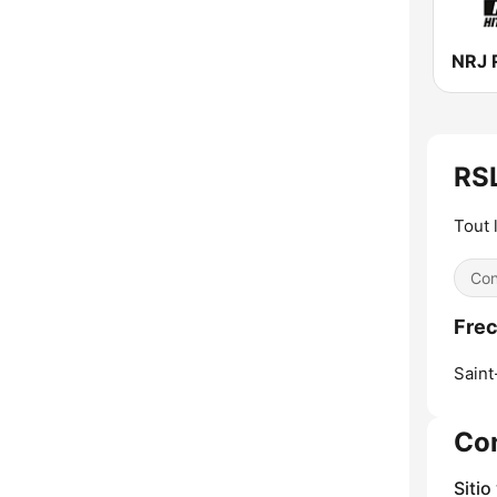
NRJ 
RS
Tout l
Con
Frec
Saint
Co
Sitio