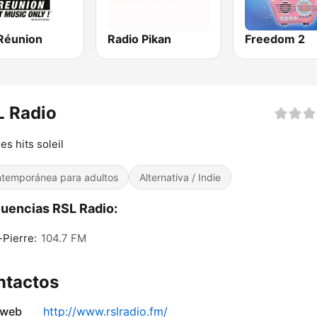
Réunion
Radio Pikan
Freedom 2
L Radio
es hits soleil
temporánea para adultos
Alternativa / Indie
uencias RSL Radio:
-Pierre:
104.7 FM
ntactos
 web
http://www.rslradio.fm/