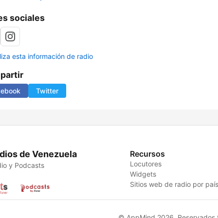
s sociales
liza esta información de radio
artir
cebook
Twitter
dios de Venezuela
Recursos
Locutores
io y Podcasts
Widgets
Sitios web de radio por paí
© AppMind 2026. Reservados t