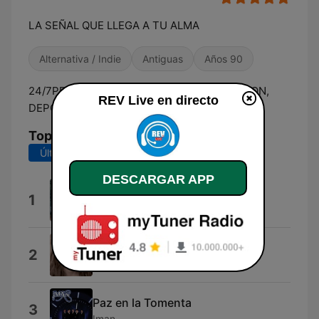
LA SEÑAL QUE LLEGA A TU ALMA
Alternativa / Indie
Antiguas
Años 90
24/7PROGRAMACION CRISTIANA, EDUCACION,
REV Live en directo
DEPORTE Y EL MENSAJE DE SALVACIÓN
Top Canciones
Últimos 7 días
Últimos 30 días
DESCARGAR APP
En Cada Paso
1
Ed_y_Leny
Que te quiten
2
La Jeanne
Paz en la Tomenta
3
Iman