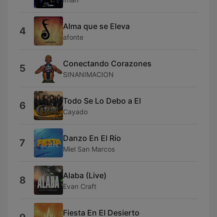
Alma que se Eleva
4
afonte
Conectando Corazones
5
SINANIMACION
Todo Se Lo Debo a El
6
Cayado
Danzo En El Río
7
Miel San Marcos
Alaba (Live)
8
Evan Craft
Fiesta En El Desierto