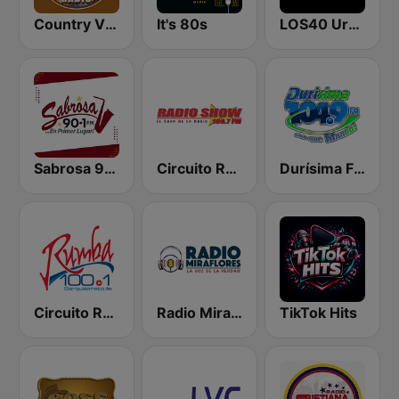
Country Vibes
It's 80s
LOS40 Urban
Sabrosa 90.1 FM
Circuito Radio Show - Maracay
Durísima FM
Circuito Rumba - Barquisimeto
Radio Miraflores
TikTok Hits