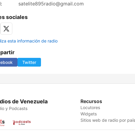
:
satelite895radio@gmail.com
s sociales
liza esta información de radio
artir
cebook
Twitter
dios de Venezuela
Recursos
Locutores
io y Podcasts
Widgets
Sitios web de radio por paí