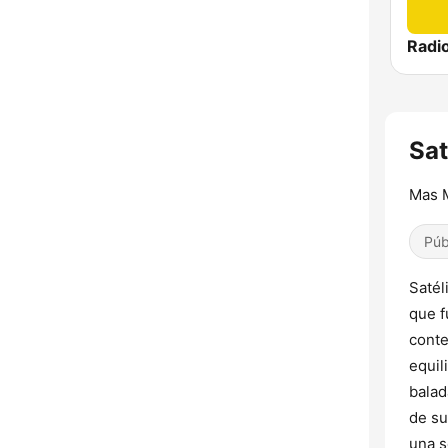
Sat
Mas 
Púb
Satél
que f
conte
equil
balad
de su
una s