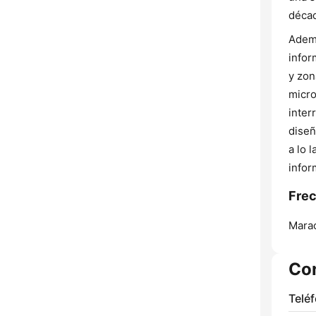
décad
Ademá
infor
y zon
micro
inter
diseñ
a lo 
infor
Frec
Marac
Co
Telé