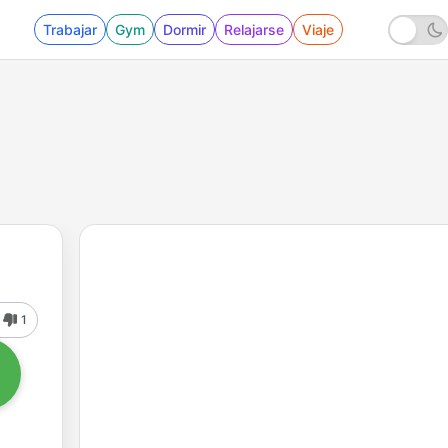
Trabajar
Gym
Dormir
Relajarse
Viaje
1