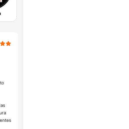
a
to
las
ura
yentes