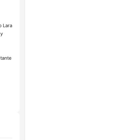
o Lara
 y
tante