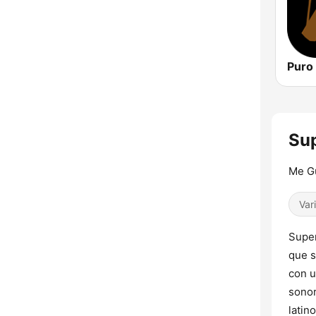
Puro 
Sup
Me G
Var
Super
que s
con u
sonor
latin