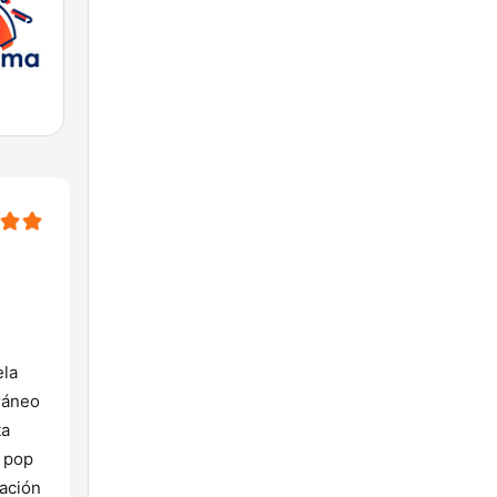
ela
ráneo
ta
l pop
tación