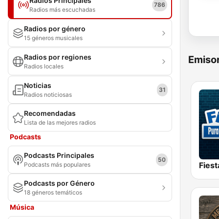
Radios Principales
786
Radios más escuchadas
Radios por género
15 géneros musicales
Radios por regiones
Emisor
Radios locales
Noticias
31
Radios noticiosas
Recomendadas
Lista de las mejores radios
Podcasts
Podcasts Principales
50
Fies
Podcasts más populares
Podcasts por Género
18 géneros temáticos
Música