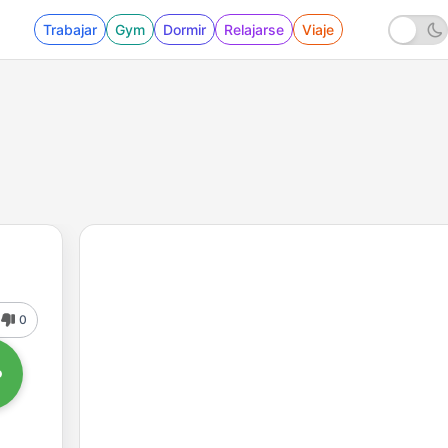
Trabajar
Gym
Dormir
Relajarse
Viaje
0