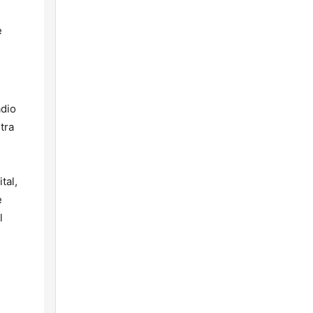
e
adio
tra
tal,
e
l