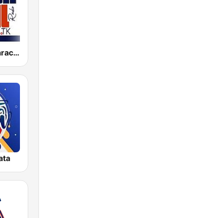
Salsa Baul Caracas Salsisima
ata