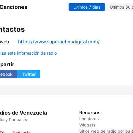
 Canciones
Últimos 7 días
Últimos 30 
ntactos
 web
https://www.superactivadigital.com/
liza esta información de radio
artir
cebook
Twitter
dios de Venezuela
Recursos
Locutores
io y Podcasts
Widgets
Sitios web de radio por paí