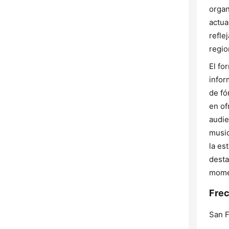
organ
actua
refle
regio
El fo
infor
de fó
en of
audie
music
la es
desta
mome
Frec
San F