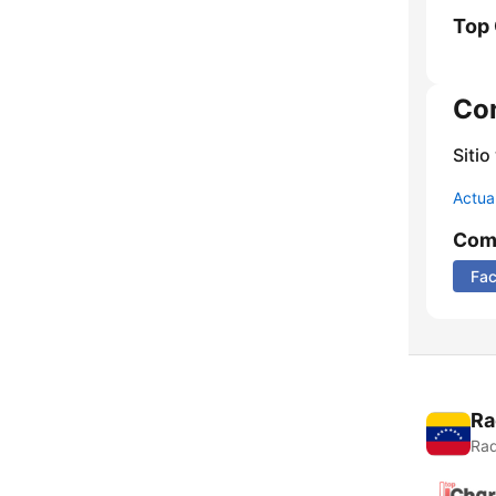
Top
Co
Sitio
Actua
Comp
Fa
Ra
Rad