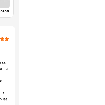
tereo
n de
entra
na
 la
n las