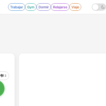
Trabajar
Gym
Dormir
Relajarse
Viaje
3