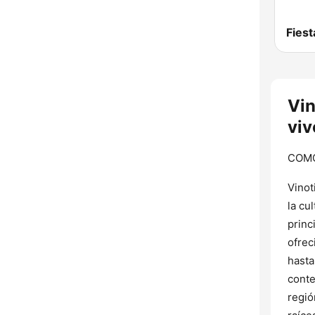
Vin
viv
COM
Vinot
la cu
princ
ofrec
hasta
conte
regió