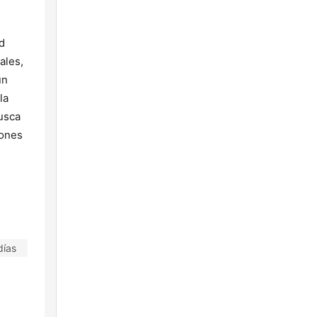
d
ales,
un
la
usca
iones
días