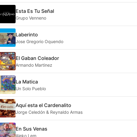
Esta Es Tu Señal
Grupo Venneno
Laberinto
Jose Gregorio Oquendo
El Gaban Coleador
Armando Martinez
La Matica
Un Solo Pueblo
Aquí esta el Cardenalito
Jorge Celedón & Reynaldo Armas
En Sus Venas
Aleko Lem