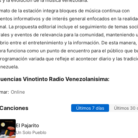
s y la evolución de la música venezolana.
rmato de la estación integra bloques de música continua con
ntos informativos y de interés general enfocados en la realida
nal. La propuesta editorial incluye el seguimiento de temas soci
rales y eventos de relevancia para la comunidad, manteniendo 
ibrio entre el entretenimiento y la información. De esta manera, 
ra funciona como un punto de encuentro para el público que b
rogramación variada que refleje el acontecer diario y las tradic
nezuela.
uencias Vinotinto Radio Venezolanisima:
mar:
Online
 Canciones
Últimos 7 días
Últimos 30 
El Pajarito
Un Solo Pueblo