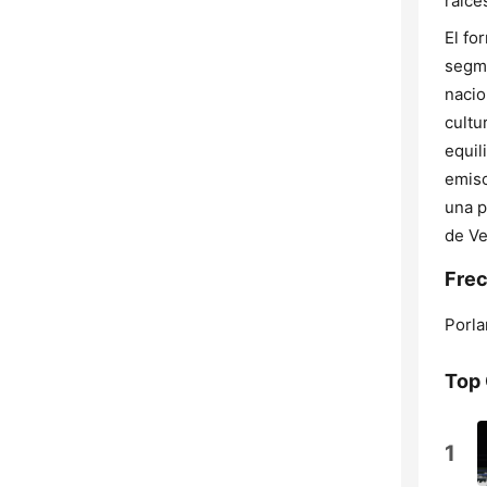
raíce
El fo
segme
nacio
cultu
equil
emiso
una p
de Ve
Frec
Porla
Top
1