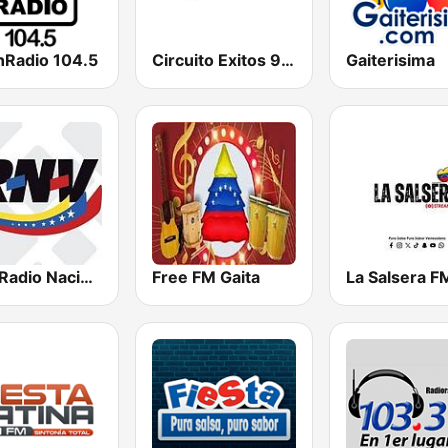
nRadio 104.5
Circuito Exitos 99.9 FM
Gaiterisima
RNV Radio Nacional de Venezuela
Free FM Gaita
La Salsera F