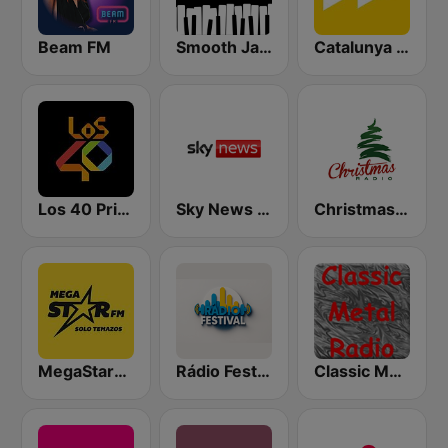
Beam FM
Smooth Jazz - Groov
Catalunya Ràdio
Los 40 Principales
Sky News Radio
Christmas Radio
MegaStarFM
Rádio Festival
Classic Metal Radio