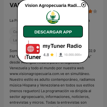
VAR 102.9 FM en vivo
Vision Agropecuaria Radio VAR 102.9 FM en directo
La Primera Emisora Agropecuaria de Venezuela
Contemporánea para adultos
DESCARGAR APP
Noticias
Latino
Somos “VISIÓN AGROPECUARIA RADIO” VAR 102.9
FM “La 1ra. Emisora Agropecuaria de Venezuela”
desde Acarigua-Araure para Portuguesa,
Venezuela y todo el mundo por nuestra web
www.visionagropecuaria.com.ve en simultáneo.
Nuestro estilo es adulto contemporáneo, radiamos
música Hispana y Venezolana en todos sus estilos
(menos regueton) La programación va dirigida al
sector agropecuario, informaciones, noticieros,
entrevistas y micros. Todas la entrevistas son