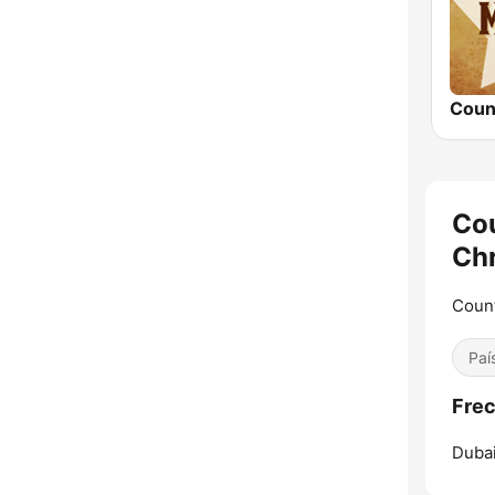
Cou
Ch
Count
Paí
Frec
Dubai