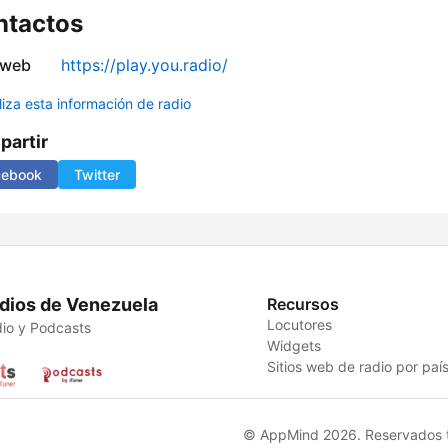
ntactos
 web
https://play.you.radio/
liza esta información de radio
artir
cebook
Twitter
dios de Venezuela
Recursos
Locutores
io y Podcasts
Widgets
Sitios web de radio por paí
© AppMind 2026. Reservados t