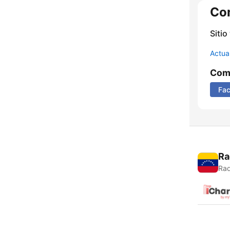
Co
Sitio
Actua
Comp
Fa
Ra
Rad