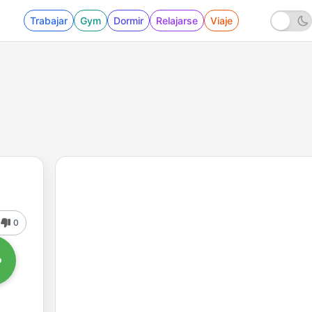
Trabajar
Gym
Dormir
Relajarse
Viaje
0