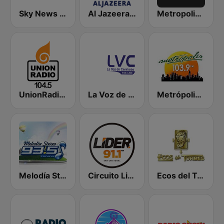
Sky News Radio
Al Jazeera Arabic (قناة الجزيرة)
Metropolis 103.9 FM
UnionRadio 104.5
La Voz de Carabobo
Metrópolis 103.9 FM
Melodía Stereo
Circuito Lider San Cristóbal
Ecos del Torbes