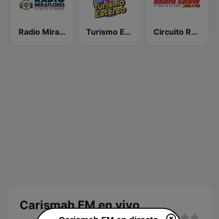
Radio Miraflores
Turismo Estereo Merida Venezuela
Circuito Radio Show - Maracay
Carismah FM en vivo