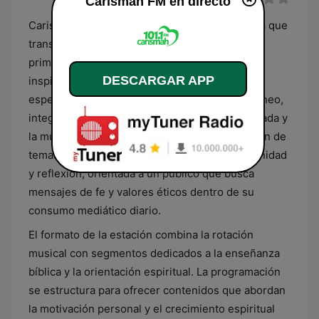
Carismah FM en directo
Carismah FM es una emisora radial venezolana que
transmite una programación enfocada
primordialmente en el contenido religioso y de
DESCARGAR APP
inspiración espiritual. Su propuesta musical se
especializa en el género cristiano contemporáneo,
integrando diversos ritmos como el pop, la balada y
la música de adoración en español. La selección de
temas busca mantener una atmósfera de serenidad
y reflexión, orientada a un público que busca
mensajes de fe y valores éticos dentro de su
consumo mediático diario.
El formato de la estación combina la rotación
musical con segmentos dedicados a la enseñanza
bíblica y la orientación espiritual. La programación
se estructura para ofrecer contenidos que abordan
la motivación personal y el crecimiento espiritual