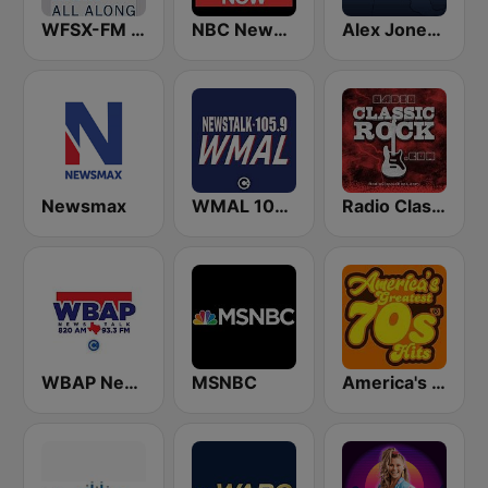
WFSX-FM 92.5 Right All Along (US Only)
NBC News Now
Alex Jones - Infowars.com
Newsmax
WMAL 105.9 FM
Radio Classic Rock
WBAP News / Talk 820 AM and 96.7 FM
MSNBC
America's Greatest 70s Hits