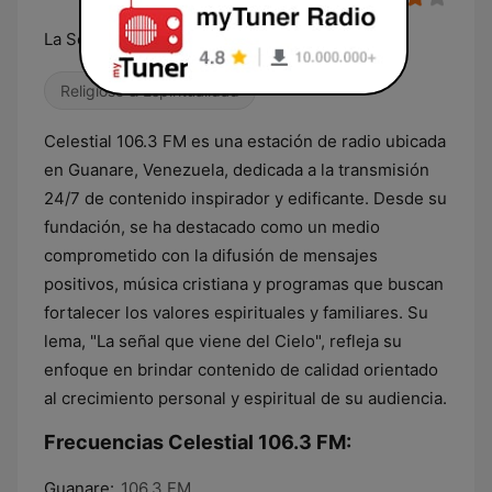
La Señal que Viene del Cielo!
Religioso & Espiritualidad
Celestial 106.3 FM es una estación de radio ubicada
en Guanare, Venezuela, dedicada a la transmisión
24/7 de contenido inspirador y edificante. Desde su
fundación, se ha destacado como un medio
comprometido con la difusión de mensajes
positivos, música cristiana y programas que buscan
fortalecer los valores espirituales y familiares. Su
lema, "La señal que viene del Cielo", refleja su
enfoque en brindar contenido de calidad orientado
al crecimiento personal y espiritual de su audiencia.
Frecuencias Celestial 106.3 FM:
Guanare:
106.3 FM