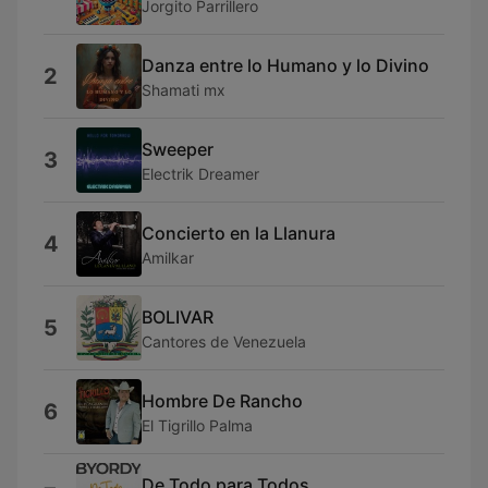
Jorgito Parrillero
Danza entre lo Humano y lo Divino
2
Shamati mx
Sweeper
3
Electrik Dreamer
Concierto en la Llanura
4
Amilkar
BOLIVAR
5
Cantores de Venezuela
Hombre De Rancho
6
El Tigrillo Palma
De Todo para Todos