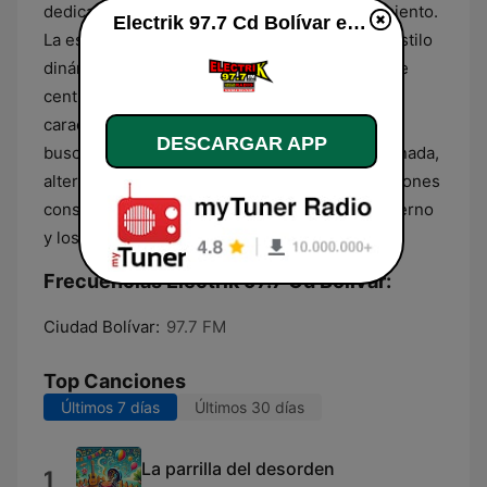
dedicados a la cultura popular y el entretenimiento.
Electrik 97.7 Cd Bolívar en directo
La estructura de su transmisión mantiene un estilo
dinámico y comercial, donde la música es el eje
central de la experiencia auditiva. La señal se
caracteriza por una producción sonora ágil que
DESCARGAR APP
busca acompañar al oyente durante toda la jornada,
alternando entre los hits más recientes y canciones
consagradas dentro del espectro del pop moderno
y los ritmos urbanos.
Frecuencias Electrik 97.7 Cd Bolívar:
Ciudad Bolívar:
97.7 FM
Top Canciones
Últimos 7 días
Últimos 30 días
La parrilla del desorden
1