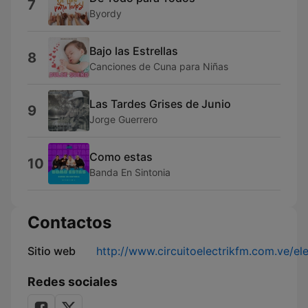
7
Byordy
Bajo las Estrellas
8
Canciones de Cuna para Niñas
Las Tardes Grises de Junio
9
Jorge Guerrero
Como estas
10
Banda En Sintonia
Contactos
Sitio web
http://www.circuitoelectrikfm.com.ve/ele
Redes sociales