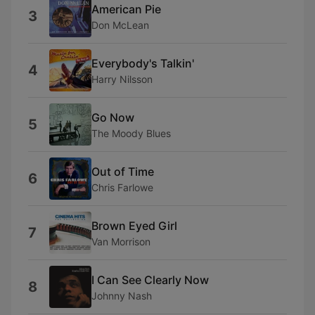
American Pie
3
Don McLean
Everybody's Talkin'
4
Harry Nilsson
Go Now
5
The Moody Blues
Out of Time
6
Chris Farlowe
Brown Eyed Girl
7
Van Morrison
I Can See Clearly Now
8
Johnny Nash