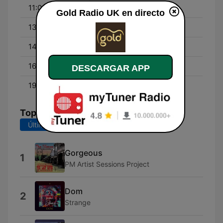
11:00 - 13:00
Gold's 10 In A Row
Gold Radio UK en directo
13:00 - 14:00
Number 1s At 1
14:00 - 16:00
Gold's 10 In A Row
16:00 - 19:00
The Gold Rush
DESCARGAR APP
19:00 - 22:00
The Music Marathon
Top Canciones
Últimos 7 días
Últimos 30 días
Gorgeous
1
PM Artist Sessions Project
Dom
2
Strange