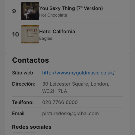
You Sexy Thing (7'' Version)
9
Hot Chocolate
Hotel California
10
Eagles
Contactos
Sitio web
http://www.mygoldmusic.co.uk/
Dirección:
30 Leicester Square, London,
WC2H 7LA
Teléfono:
020 7766 6000
Email:
picturedesk@global.com
Redes sociales