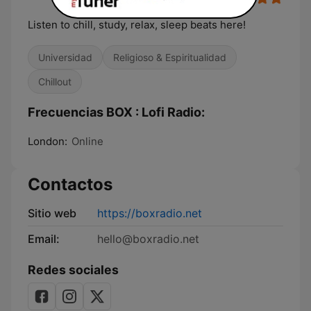
Listen to chill, study, relax, sleep beats here!
Universidad
Religioso & Espiritualidad
Chillout
Frecuencias BOX : Lofi Radio:
London:
Online
Contactos
Sitio web
https://boxradio.net
Email:
hello@boxradio.net
Redes sociales