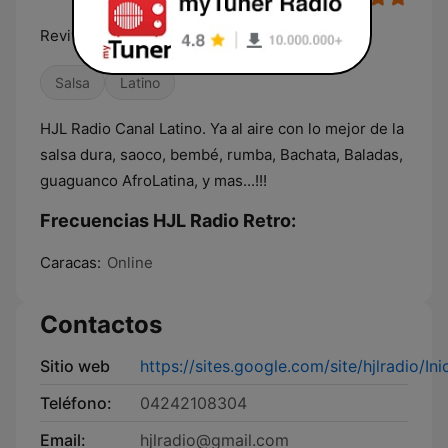
Reviviendo Generaciones
Salsa
Latino
HJL Radio Canal Latino. Ya al aire con lo mejor de la
salsa dura, saoco, bembé, rumba, Bachata, Baladas,
guaguanco AfroLatina, y mas...!!!
Frecuencias HJL Radio Retro:
Caracas:
Online
Contactos
Sitio web
https://sites.google.com/site/hjlradio/Ini
Teléfono:
04242108304
Email:
hjlradio@gmail.com