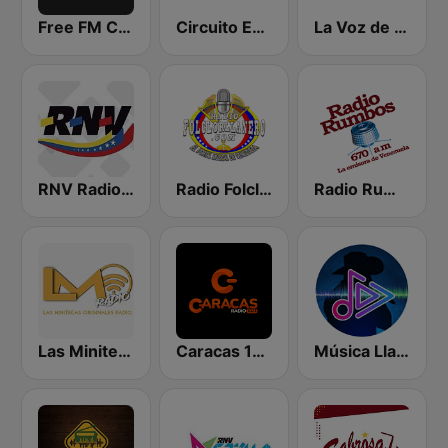
Free FM Classics Venezuela
Circuito Exitos 99.9 FM
La Voz de Carabobo
RNV Radio Nacional de Venezuela
Radio Folclorllanero.com
Radio Rumbos
Las Minitecas Originales
Caracas 107.3 FM
Música Llanera y Folklor