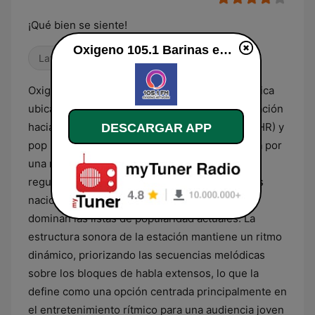
¡Qué bien se siente!
Oxigeno 105.1 Barinas en directo
Latino
Oxigeno 105.1 Barinas es una emisora radiofónica
ubicada en Venezuela que orienta su programación
hacia el formato de éxitos contemporáneos (CHR) y
DESCARGAR APP
pop latino. Su contenido musical se caracteriza por
una rotación constante de géneros urbanos,
reguetón y pop, incluyendo tanto producciones
nacionales como éxitos internacionales que
dominan las listas de popularidad actuales. La
estructura sonora de la estación mantiene un ritmo
dinámico, priorizando las secuencias melódicas
sobre los bloques de habla extensos, lo que la
define como una opción centrada principalmente en
el entretenimiento rítmico para una audiencia joven