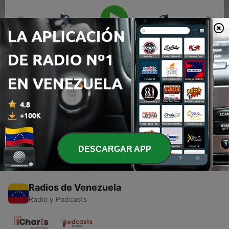
00:00
00:00
Episodios
-
2
Alfredo sadel en noches de romance
10 sep. 2016
DESCARGAR APP
Radios de Venezuela
Radio y Podcasts