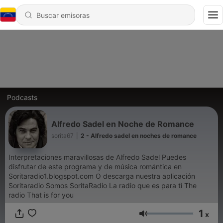
Podcasts
Alfredo Sadel en Noche de Romance
sorita67
|
2 - Alfredo sadel en noches de romance
Interpretaciones maravillosas de Alfredo Sadel Puedes
disfrutar de este programa y de música romántica en
Soritaradio1.blogspot.com O descarga nuestra aplicación
Soritaradio Somos SoritaRadio La radio que es para tì The
radio That is for you
1
x
Volumen