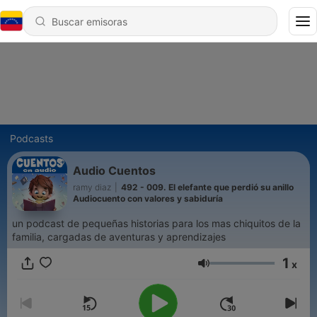
Podcasts
Audio Cuentos
ramy diaz
|
492 - 009. El elefante que perdió su anillo
Audiocuento con valores y sabiduría
un podcast de pequeñas historias para los mas chiquitos de la
familia, cargadas de aventuras y aprendizajes
1
x
Volumen