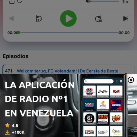
1
x
Volumen
00:00
00:00
Episodios
-
471
Welkom terug, FC Volendam! I De Eerste de Beste
I S05E77
24 mayo 2026
-
470
Cheerio I De Eerste de Beste I S05E76
21 mayo 2026
-
469
Here to stay I Ft. Sjoerd Mossou I De Eerste de
Beste I S05E75
18 mayo 2026