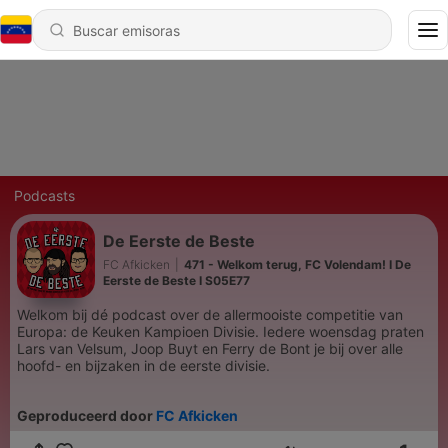
Podcasts
De Eerste de Beste
FC Afkicken
|
471 - Welkom terug, FC Volendam! I De
Eerste de Beste I S05E77
Welkom bij dé podcast over de allermooiste competitie van
Europa: de Keuken Kampioen Divisie. Iedere woensdag praten
Lars van Velsum, Joop Buyt en Ferry de Bont je bij over alle
hoofd- en bijzaken in de eerste divisie.
Geproduceerd door
FC Afkicken