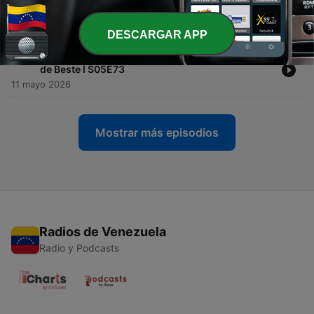
-
468
De Galácticos I Ft. Mounir Boualin I De Eerste de
Beste I S05E74
14 mayo 2026
DESCARGAR APP
-
467
Niet goed, wel leuk I Ft. Anco Jansen I De Eerste
de Beste I S05E73
11 mayo 2026
Mostrar más episodios
Radios de Venezuela
Radio y Podcasts