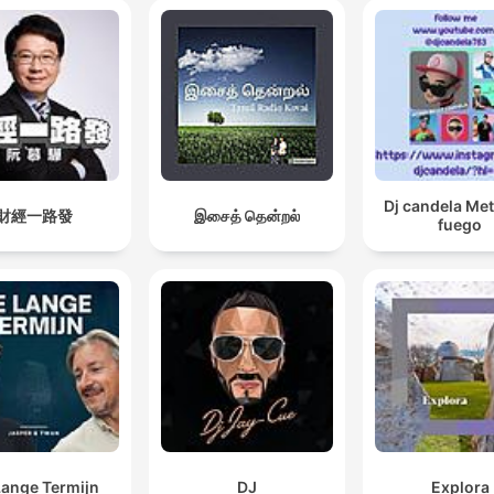
Dj candela Me
財經一路發
இசைத் தென்றல்
fuego
Lange Termijn
DJ
Explora