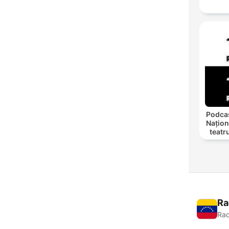
Podcas
Națion
teatr
Ra
Rad