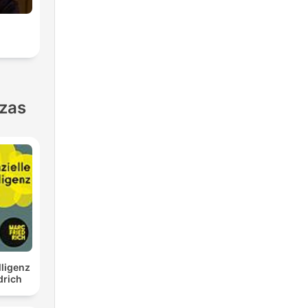
o
nzas
lligenz
drich