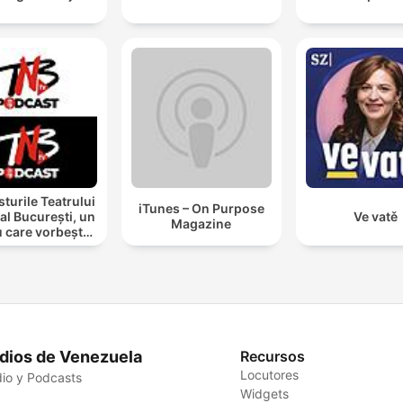
turile Teatrului
iTunes – On Purpose
al București, un
Ve vatě
Magazine
u care vorbește
cu tine
dios de Venezuela
Recursos
Locutores
io y Podcasts
Widgets