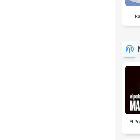
Ra
El P