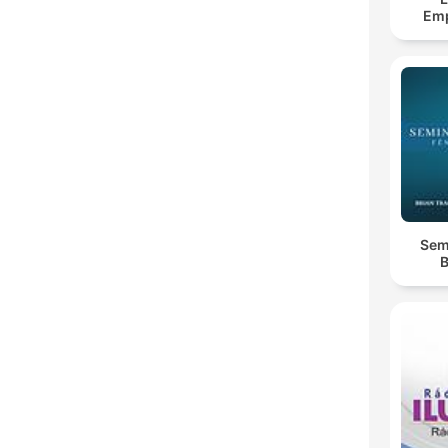
Em
Semi
B