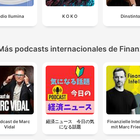
dio Ilumina
K O K O
Dinstint
Más podcasts internacionales de Fina
odcast de Marc
経済ニュース 今日の気
Finanzielle Inte
Vidal
になる話題
mit Marc Frie