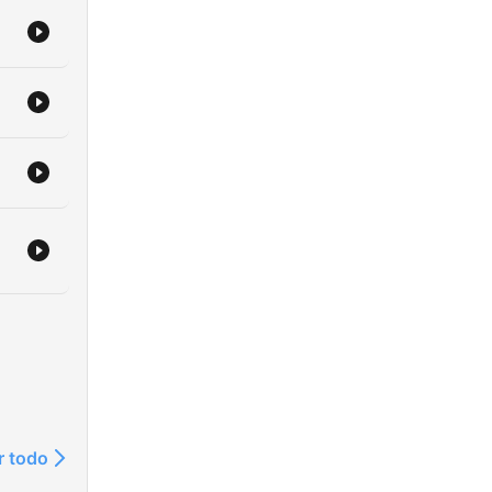
lina
r todo