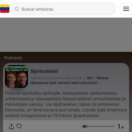
Podcasts
Sijoituskästi
Teemu Liila ja Kevin van Dessel
|
401 - Näissä
tilanteissa teet varmat rahat pörssistä -
arbitraasitilanteet ft. Jani Järvinen
Podcast sijoittajilta sijoittajille. Keskusteluita sijoittamisesta,
yrittämisestä ja talousasioista talousmaailman ammattilaisten ja
menestyjien kanssa. Jos sijoittaminen, talous tai yrittäminen
kiinnostaa, on tämä kanava juuri sinulle. Löydät lisää timanttista
sisältöä Instagramista ja TikTokista @sijoituskasti
1
x
Volumen