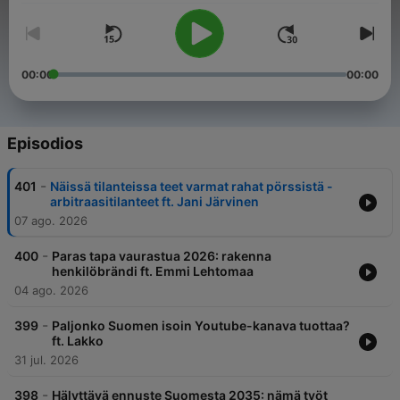
00:00
00:00
Episodios
-
401
Näissä tilanteissa teet varmat rahat pörssistä -
arbitraasitilanteet ft. Jani Järvinen
07 ago. 2026
-
400
Paras tapa vaurastua 2026: rakenna
henkilöbrändi ft. Emmi Lehtomaa
04 ago. 2026
-
399
Paljonko Suomen isoin Youtube-kanava tuottaa?
ft. Lakko
31 jul. 2026
-
398
Hälyttävä ennuste Suomesta 2035: nämä työt