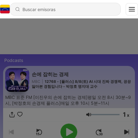
Podcasts
손에 잡히는 경제
MBC
|
12768 - [플러스] 8/8(토) AI 시대 진짜 경쟁력, 끙끙
앓아본 경험입니다 - 박정호 명지대 교수
MBC 표준 FM [이진우의 손에 잡히는 경제]평일 오전 8시 30분~9
시, [박정호의 손경제 플러스]매일 오후 10시 5분~11시
1
x
Volumen