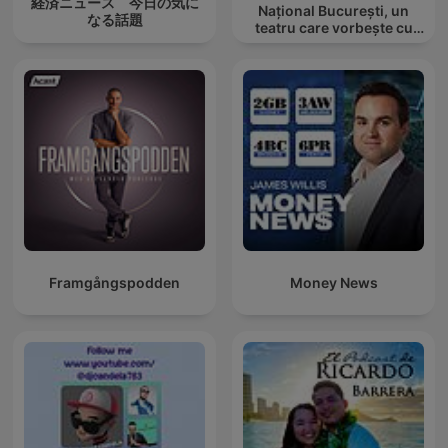
経済ニュース 今日の気に
Național București, un
なる話題
teatru care vorbește cu
tine
Framgångspodden
Money News