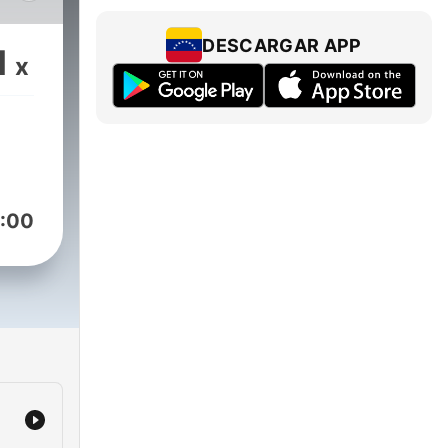
ár
nden
DESCARGAR APP
1
x
:00