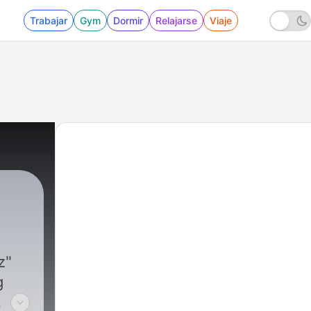
Trabajar
Gym
Dormir
Relajarse
Viaje
z"
g