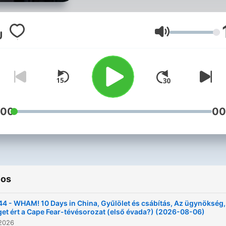
mozgókép, hogy nektek m
ne kelljen. Filmszerész mi
csütörtökön 14h-tól a
Volumen
radiocafén. (Fotó: Csata
Hanna)
:00
00
ios
4 - WHAM! 10 Days in China, Gyűlölet és csábítás, Az ügynökség,
et ért a Cape Fear-tévésorozat (első évada?) (2026-08-06)
 2026