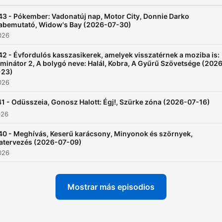
3 - Pókember: Vadonatúj nap, Motor City, Donnie Darko
rabemutató, Widow's Bay (2026-07-30)
2026
2 - Évfordulós kasszasikerek, amelyek visszatérnek a moziba is:
minátor 2, A bolygó neve: Halál, Kobra, A Gyűrű Szövetsége (202
-23)
2026
1 - Odüsszeia, Gonosz Halott: Égj!, Szürke zóna (2026-07-16)
026
40 - Meghívás, Keserű karácsony, Minyonok és szörnyek,
ratervezés (2026-07-09)
2026
Mostrar más episodios