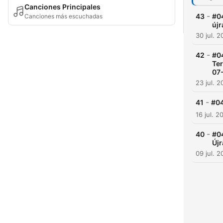
Canciones Principales
-
43
#04
Canciones más escuchadas
új
30 jul. 
-
42
#04
Ter
07
23 jul. 
-
41
#04
16 jul. 2
-
40
#0
Új
09 jul. 