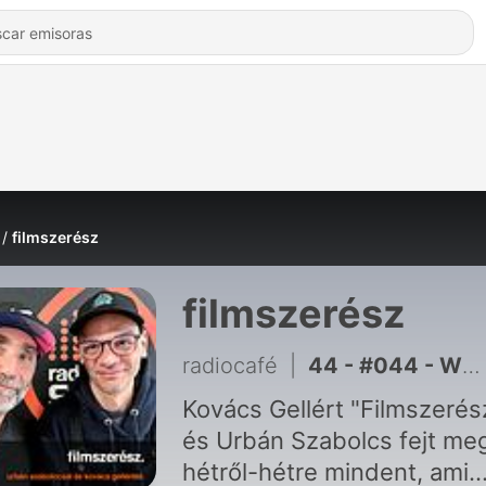
filmszerész
filmszerész
radiocafé
|
44 - #044 - WHAM! 10 Days in China, Gyűlölet és csábítás, Az ügynökség, Véget ért a Cape Fear-tévésorozat (első évada?) (2026-08-06)
Kovács Gellért "Filmszerés
és Urbán Szabolcs fejt me
hétről-hétre mindent, ami