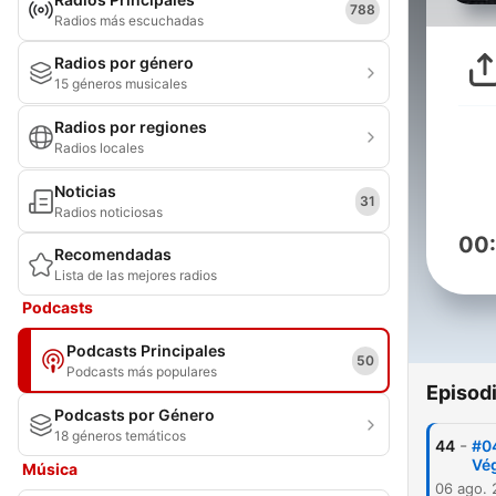
788
Radios más escuchadas
Radios por género
15 géneros musicales
Radios por regiones
Radios locales
Noticias
31
Radios noticiosas
00
Recomendadas
Lista de las mejores radios
Podcasts
Podcasts Principales
50
Podcasts más populares
Episod
Podcasts por Género
18 géneros temáticos
-
44
#04
Vég
Música
06 ago.