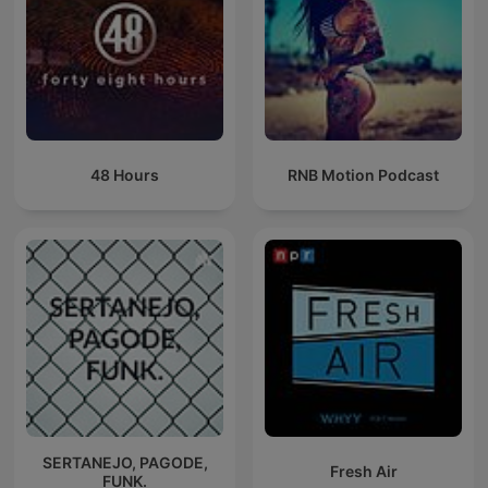
48 Hours
RNB Motion Podcast
SERTANEJO, PAGODE,
Fresh Air
FUNK.