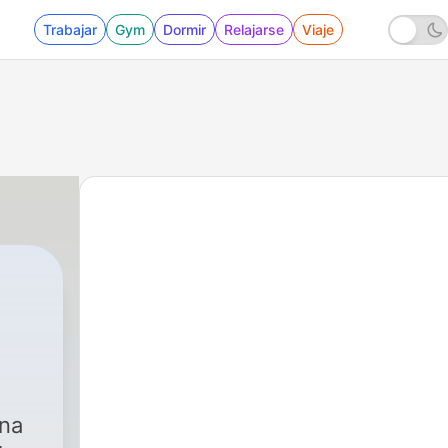
Trabajar
Gym
Dormir
Relajarse
Viaje
una