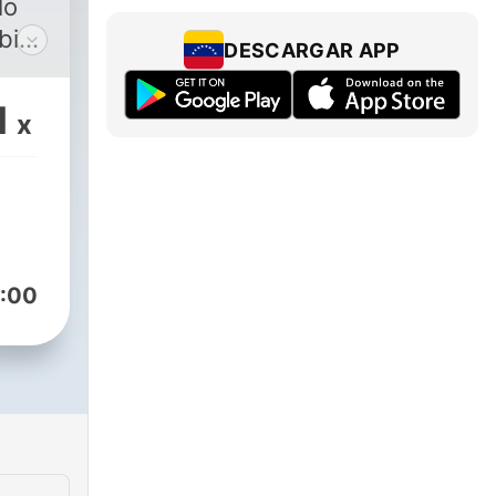
lo
bién
DESCARGAR APP
za
1
x
n
as
stra
un
:00
una