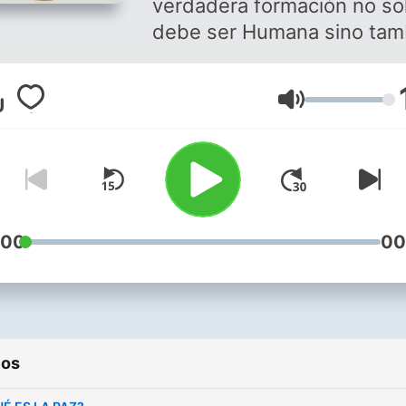
verdadera formación no so
debe ser Humana sino tam
Cristiana. Nuestra esperan
en el Dios de la vida y en
Volumen
Jesús de Nazaret nos
conducen hacia una vida e
plenitud aquí y ahora. En este
Podcast encontrarás algun
claves para poder vivir nue
fe entendiéndola cada día 
:00
00
poco más. IG: @tomasde
ios