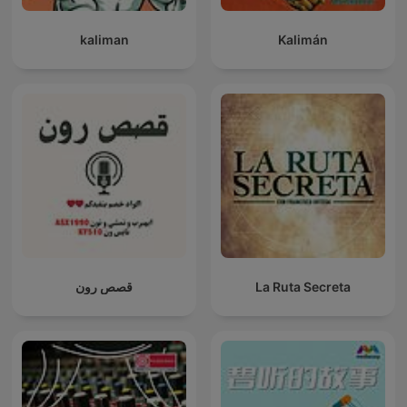
kaliman
Kalimán
قصص رون
La Ruta Secreta