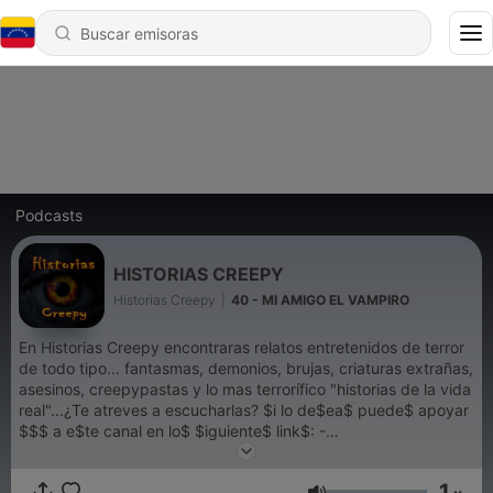
Podcasts
HISTORIAS CREEPY
Historias Creepy
|
40 - MI AMIGO EL VAMPIRO
En Historias Creepy encontraras relatos entretenidos de terror
de todo tipo... fantasmas, demonios, brujas, criaturas extrañas,
asesinos, creepypastas y lo mas terrorífico "historias de la vida
real"...¿Te atreves a escucharlas? $i lo de$ea$ puede$ apoyar
$$$ a e$te canal en lo$ $iguiente$ link$: -
https://www.paypal.com/paypalme/hifistudio -
https://www.patreon.com/historiascreepy ¡Muchas gracias por
1