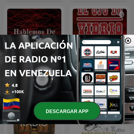
Hablemos De Terror -
Porfirio cadena el ojo de
Radio
vidrio
DESCARGAR APP