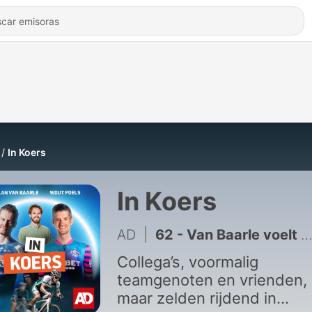
In Koers
In Koers
AD
|
62 - Van Baarle voelt zich genoodzaakt te anticiperen in Ronde van Vlaanderen: ‘Maar mijn weggetje zit er niet meer in’
Collega’s, voormalig
teamgenoten en vrienden,
maar zelden rijdend in