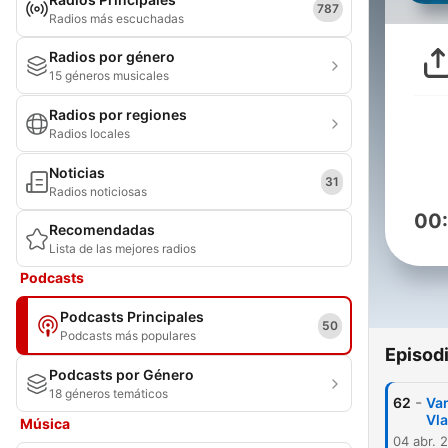
787
Radios más escuchadas
Radios por género
15 géneros musicales
Radios por regiones
Radios locales
Noticias
31
Radios noticiosas
00
Recomendadas
Lista de las mejores radios
Podcasts
Podcasts Principales
50
Podcasts más populares
Episod
Podcasts por Género
18 géneros temáticos
-
62
Van
Vla
Música
04 abr. 