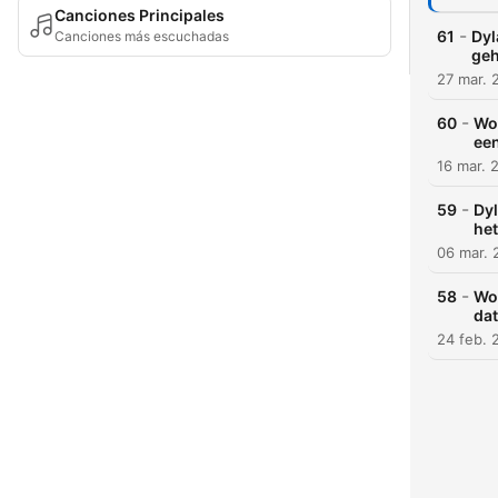
Canciones Principales
-
61
Dyl
Canciones más escuchadas
geh
27 mar. 
-
60
Wou
een
16 mar. 
-
59
Dyl
het
06 mar. 
-
58
Wou
dat
24 feb. 