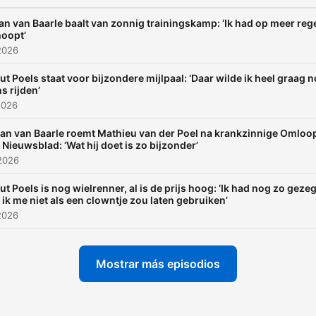
an van Baarle baalt van zonnig trainingskamp: ‘Ik had op meer reg
oopt’
2026
t Poels staat voor bijzondere mijlpaal: ‘Daar wilde ik heel graag 
s rijden’
2026
an van Baarle roemt Mathieu van der Poel na krankzinnige Omloo
 Nieuwsblad: ‘Wat hij doet is zo bijzonder’
2026
t Poels is nog wielrenner, al is de prijs hoog: ‘Ik had nog zo geze
 ik me niet als een clowntje zou laten gebruiken’
2026
Mostrar más episodios