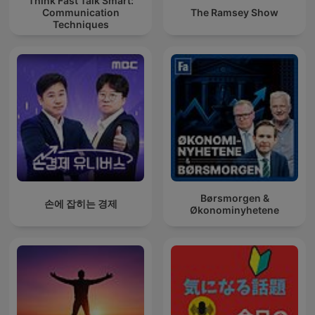
Think Fast Talk Smart:
Communication
The Ramsey Show
Techniques
Børsmorgen &
손에 잡히는 경제
Økonominyhetene