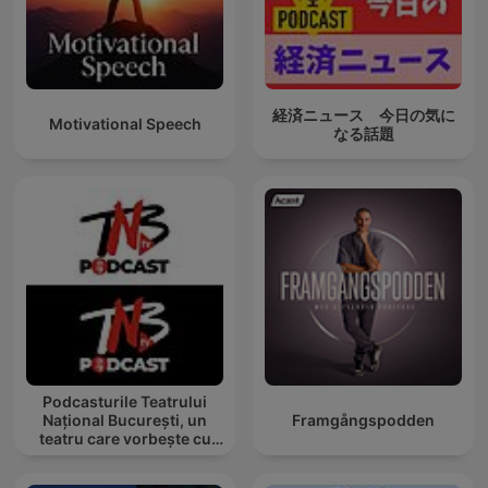
経済ニュース 今日の気に
Motivational Speech
なる話題
Podcasturile Teatrului
Național București, un
Framgångspodden
teatru care vorbește cu
tine