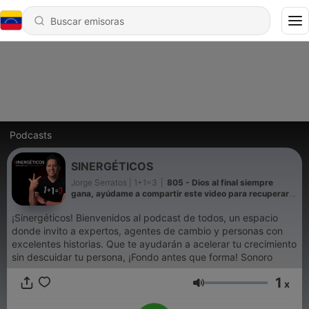
Podcasts
SINERGÉTICOS
Jorge Serratos | 1+1=3
|
805 - Dios al final siempre
gana, ayúdame a compartir este video para recuperar
la cuenta
¡Sinergéticos! Bienvenidos al podcast de todos, un espacio
donde invito a expertos, agentes de cambio y personas con
excelentes historias. Que te ayudarán a acelerar tu crecimiento
sin descuidar tu persona, ¡Fondo antes que forma! Sonoro
1
x
Volumen